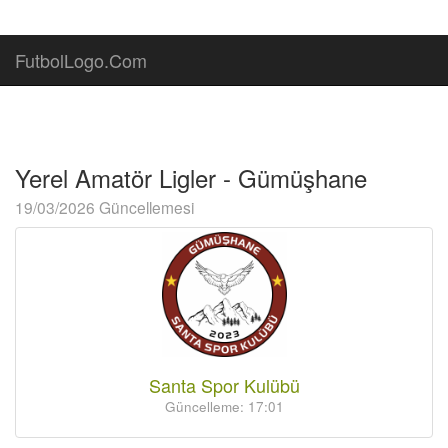
FutbolLogo.Com
Yerel Amatör Ligler - Gümüşhane
19/03/2026 Güncellemesi
Santa Spor Kulübü
Güncelleme: 17:01