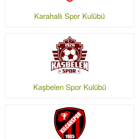
Karahallı Spor Kulübü
Kaşbelen Spor Kulübü