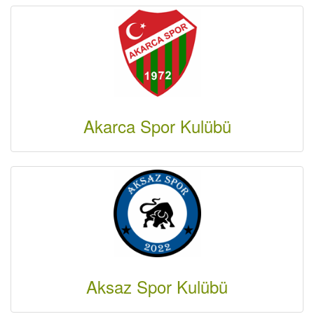
Akarca Spor Kulübü
Aksaz Spor Kulübü