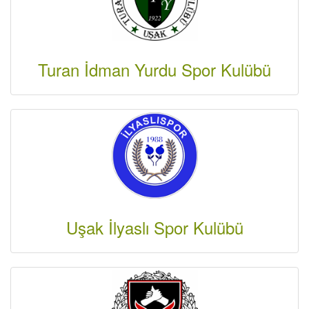
Turan İdman Yurdu Spor Kulübü
Uşak İlyaslı Spor Kulübü