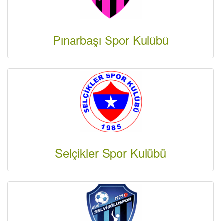
Pınarbaşı Spor Kulübü
Selçikler Spor Kulübü