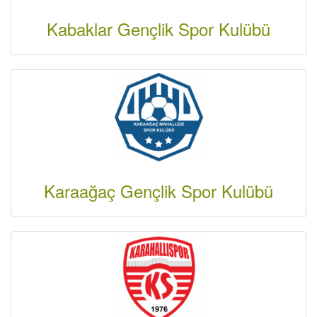
Kabaklar Gençlik Spor Kulübü
Karaağaç Gençlik Spor Kulübü