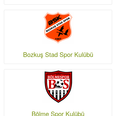
Bozkuş Stad Spor Kulübü
Bölme Spor Kulübü