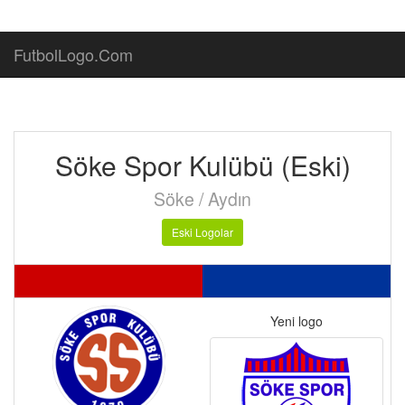
FutbolLogo.Com
Söke Spor Kulübü (Eski)
Söke / Aydın
Eski Logolar
Yeni logo