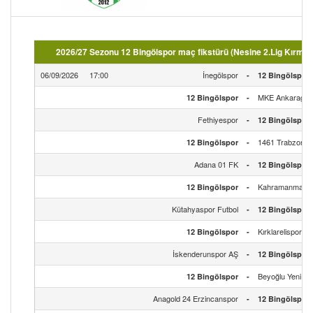
2026/27 Sezonu 12 Bingölspor maç fikstürü (Nesine 2.Lig Kırmızı
06/09/2026
17:00
İnegölspor
-
12 Bingölspor
MKE Ankaragüc
12 Bingölspor
-
Fethiyespor
-
12 Bingölspor
1461 Trabzon F
12 Bingölspor
-
Adana 01 FK
-
12 Bingölspor
Kahramanmaraş İ
12 Bingölspor
-
Kütahyaspor Futbol
-
12 Bingölspor
Kırklarelispor
12 Bingölspor
-
İskenderunspor AŞ
-
12 Bingölspor
Beyoğlu Yeni Ça
12 Bingölspor
-
Anagold 24 Erzincanspor
-
12 Bingölspor