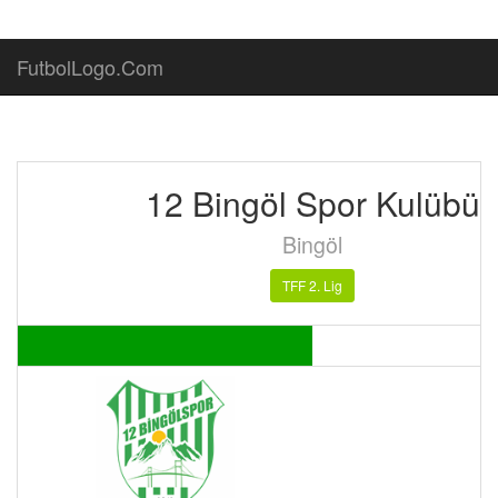
FutbolLogo.Com
12 Bingöl Spor Kulübü
Bingöl
TFF 2. Lig