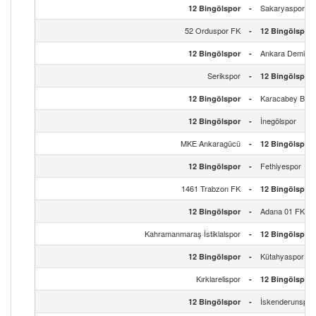
Sakaryaspor
12 Bingölspor
-
52 Orduspor FK
-
12 Bingölspor
Ankara Demirsp
12 Bingölspor
-
Serikspor
-
12 Bingölspor
Karacabey Bele
12 Bingölspor
-
İnegölspor
12 Bingölspor
-
MKE Ankaragücü
-
12 Bingölspor
Fethiyespor
12 Bingölspor
-
1461 Trabzon FK
-
12 Bingölspor
Adana 01 FK
12 Bingölspor
-
Kahramanmaraş İstiklalspor
-
12 Bingölspor
Kütahyaspor Fu
12 Bingölspor
-
Kırklarelispor
-
12 Bingölspor
İskenderunspor
12 Bingölspor
-