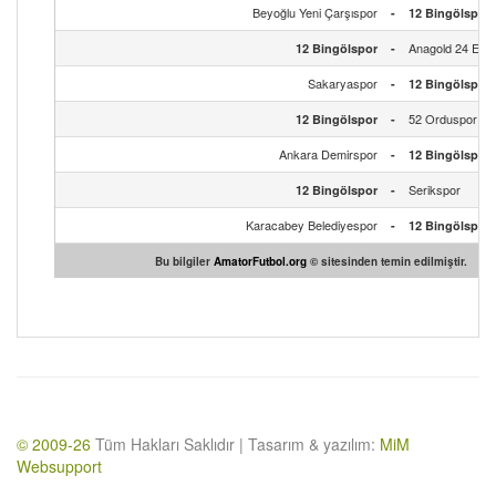
Beyoğlu Yeni Çarşıspor
-
12 Bingölspor
Anagold 24 Erz
12 Bingölspor
-
Sakaryaspor
-
12 Bingölspor
52 Orduspor FK
12 Bingölspor
-
Ankara Demirspor
-
12 Bingölspor
Serikspor
12 Bingölspor
-
Karacabey Belediyespor
-
12 Bingölspor
Bu bilgiler
AmatorFutbol.org
© sitesinden temin edilmiştir.
© 2009-26
Tüm Hakları Saklıdır | Tasarım & yazılım:
MiM
Websupport