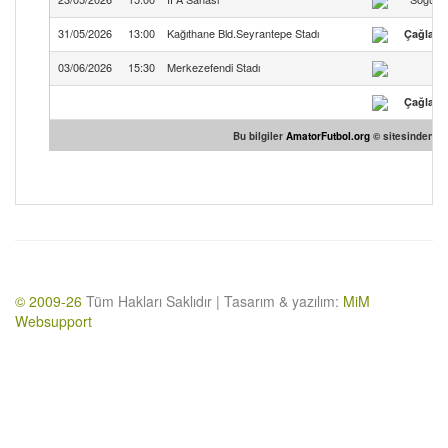
31/05/2026
13:00
Kağıthane Bld.Seyrantepe Stadı
Çağlayan
03/06/2026
15:30
Merkezefendi Stadı
Çağlayan
Bu bilgiler
AmatorFutbol.org
© sitesinden tem
© 2009-26
Tüm Hakları Saklıdır | Tasarım & yazılım:
MiM
Websupport