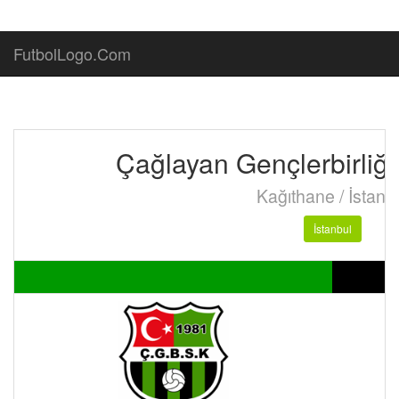
FutbolLogo.Com
Çağlayan Gençlerbirliğ
Kağıthane / İstanb
İstanbul