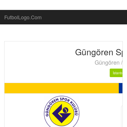
FutbolLogo.Com
Güngören Sp
Güngören / İ
İstanbul