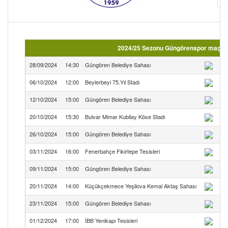
2024/25 Sezonu Güngörenspor maç fiks
28/09/2024
14:30
Güngören Belediye Sahası
06/10/2024
12:00
Beylerbeyi 75.Yıl Stadı
12/10/2024
15:00
Güngören Belediye Sahası
20/10/2024
15:30
Bulvar Mimar Kubilay Köse Stadı
26/10/2024
15:00
Güngören Belediye Sahası
03/11/2024
16:00
Fenerbahçe Fikirtepe Tesisleri
09/11/2024
15:00
Güngören Belediye Sahası
20/11/2024
14:00
Küçükçekmece Yeşilova Kemal Aktaş Sahası
K.
23/11/2024
15:00
Güngören Belediye Sahası
01/12/2024
17:00
İBB Yenikapı Tesisleri