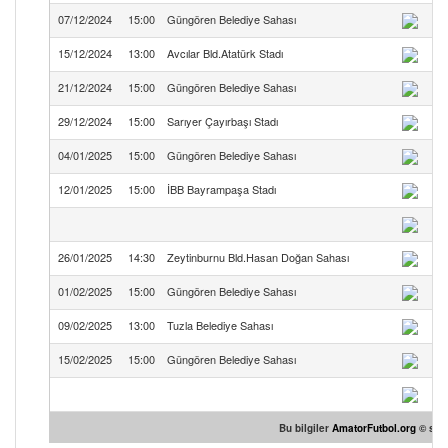
07/12/2024
15:00
Güngören Belediye Sahası
15/12/2024
13:00
Avcılar Bld.Atatürk Stadı
21/12/2024
15:00
Güngören Belediye Sahası
29/12/2024
15:00
Sarıyer Çayırbaşı Stadı
04/01/2025
15:00
Güngören Belediye Sahası
12/01/2025
15:00
İBB Bayrampaşa Stadı
26/01/2025
14:30
Zeytinburnu Bld.Hasan Doğan Sahası
01/02/2025
15:00
Güngören Belediye Sahası
09/02/2025
13:00
Tuzla Belediye Sahası
15/02/2025
15:00
Güngören Belediye Sahası
Bu bilgiler
AmatorFutbol.org
© site