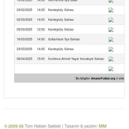
23/02/2025
14:00
Kardeşköy Sahası
02/03/2025
14:00
Kardeşköy Sahası
09/03/2025
12:00
Kardeşköy Sahası
16/03/2025
14:00
Sultanhisar İlçe Sahası
23/03/2025
14:00
Kardeşköy Sahası
06/04/2025
15:00
İncirliova Ahmet Yaşar Kocabıyık Sahası
Bu bilgiler
AmatorFutbol.org
© sitesin
© 2009-26
Tüm Hakları Saklıdır | Tasarım & yazılım:
MiM