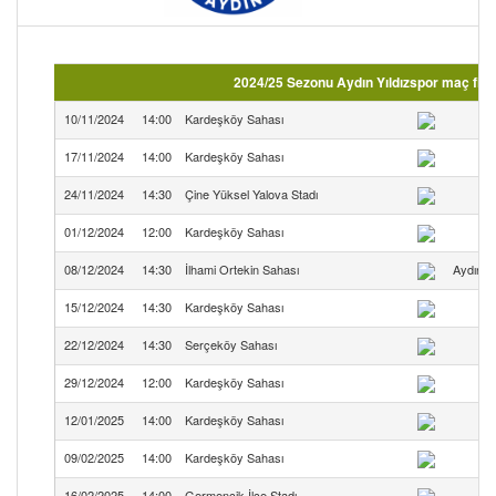
2024/25 Sezonu Aydın Yıldızspor maç fik
10/11/2024
14:00
Kardeşköy Sahası
17/11/2024
14:00
Kardeşköy Sahası
24/11/2024
14:30
Çine Yüksel Yalova Stadı
01/12/2024
12:00
Kardeşköy Sahası
08/12/2024
14:30
İlhami Ortekin Sahası
Aydın B
15/12/2024
14:30
Kardeşköy Sahası
22/12/2024
14:30
Serçeköy Sahası
29/12/2024
12:00
Kardeşköy Sahası
12/01/2025
14:00
Kardeşköy Sahası
09/02/2025
14:00
Kardeşköy Sahası
16/02/2025
14:00
Germencik İlçe Stadı