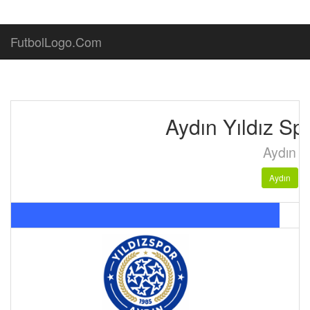
FutbolLogo.Com
Aydın Yıldız Sp
Aydın
Aydın