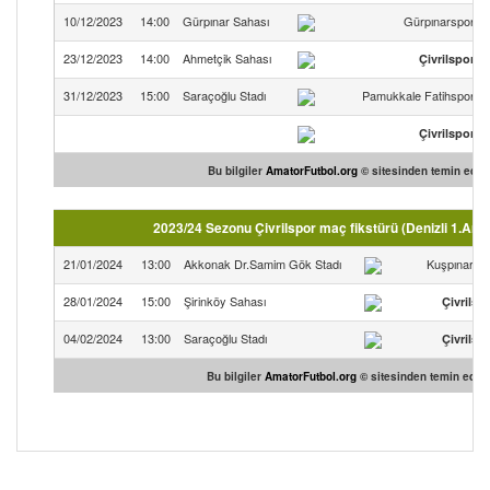
10/12/2023
14:00
Gürpınar Sahası
Gürpınarspor
23/12/2023
14:00
Ahmetçik Sahası
Çivrilspor
31/12/2023
15:00
Saraçoğlu Stadı
Pamukkale Fatihspor
Çivrilspor
Bu bilgiler
AmatorFutbol.org
© sitesinden temin edilmi
2023/24 Sezonu Çivrilspor maç fikstürü (Denizli 1.Ama
21/01/2024
13:00
Akkonak Dr.Samim Gök Stadı
Kuşpınarsp
28/01/2024
15:00
Şirinköy Sahası
Çivrilsp
04/02/2024
13:00
Saraçoğlu Stadı
Çivrilsp
Bu bilgiler
AmatorFutbol.org
© sitesinden temin edilmi