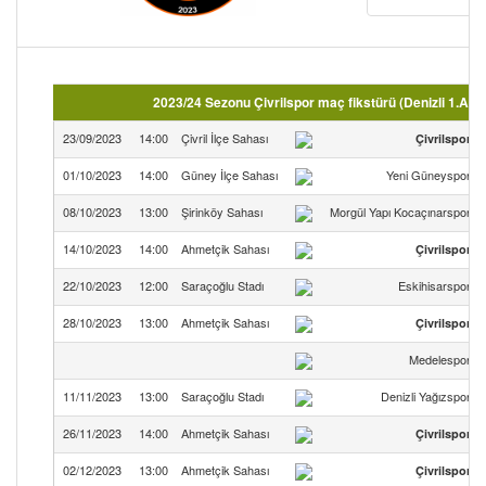
2023/24 Sezonu Çivrilspor maç fikstürü (Denizli 1.Am
23/09/2023
14:00
Çivril İlçe Sahası
Çivrilspor
01/10/2023
14:00
Güney İlçe Sahası
Yeni Güneyspor
08/10/2023
13:00
Şirinköy Sahası
Morgül Yapı Kocaçınarspor
14/10/2023
14:00
Ahmetçik Sahası
Çivrilspor
22/10/2023
12:00
Saraçoğlu Stadı
Eskihisarspor
28/10/2023
13:00
Ahmetçik Sahası
Çivrilspor
Medelespor
11/11/2023
13:00
Saraçoğlu Stadı
Denizli Yağızspor
26/11/2023
14:00
Ahmetçik Sahası
Çivrilspor
02/12/2023
13:00
Ahmetçik Sahası
Çivrilspor