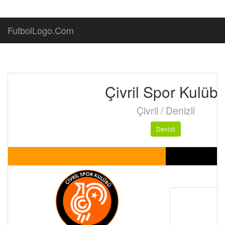
FutbolLogo.Com
Çivril Spor Kulüb
Çivril / Denizli
Denizli