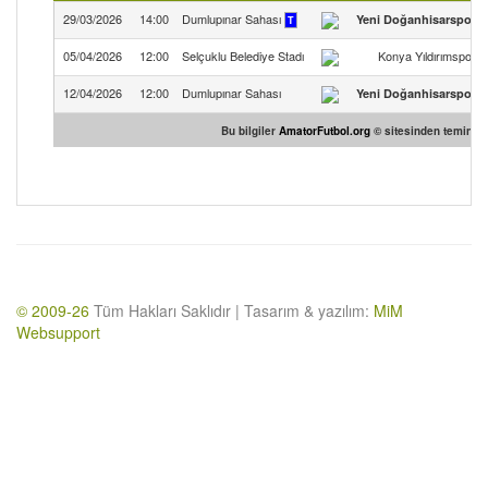
29/03/2026
14:00
Dumlupınar Sahası
Yeni Doğanhisarspor
T
05/04/2026
12:00
Selçuklu Belediye Stadı
Konya Yıldırımspor
12/04/2026
12:00
Dumlupınar Sahası
Yeni Doğanhisarspor
Bu bilgiler
AmatorFutbol.org
© sitesinden temin edi
© 2009-26
Tüm Hakları Saklıdır | Tasarım & yazılım:
MiM
Websupport