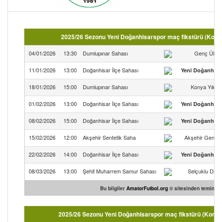
2025/26 Sezonu Yeni Doğanhisarspor maç fikstürü (Kony
04/01/2026
13:30
Dumlupınar Sahası
Genç Ülkü
11/01/2026
13:00
Doğanhisar İlçe Sahası
Yeni Doğanhisa
18/01/2026
15:00
Dumlupınar Sahası
Konya Yıldır
01/02/2026
13:00
Doğanhisar İlçe Sahası
Yeni Doğanhisa
08/02/2026
15:00
Doğanhisar İlçe Sahası
Yeni Doğanhisa
15/02/2026
12:00
Akşehir Sentetik Saha
Akşehir Gençlerb
22/02/2026
14:00
Doğanhisar İlçe Sahası
Yeni Doğanhisa
08/03/2026
13:00
Şehit Muharrem Samur Sahası
Selçuklu Dirili
Bu bilgiler
AmatorFutbol.org
© sitesinden temin edi
2025/26 Sezonu Yeni Doğanhisarspor maç fikstürü (Konya