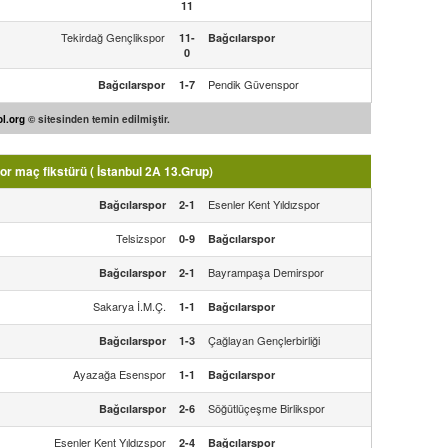
11
Tekirdağ Gençlikspor
11-
Bağcılarspor
0
Pendik Güvenspor
Bağcılarspor
1-7
l.org
© sitesinden temin edilmiştir.
r maç fikstürü ( İstanbul 2A 13.Grup)
Esenler Kent Yıldızspor
Bağcılarspor
2-1
Telsizspor
0-9
Bağcılarspor
Bayrampaşa Demirspor
Bağcılarspor
2-1
Sakarya İ.M.Ç.
1-1
Bağcılarspor
Çağlayan Gençlerbirliği
Bağcılarspor
1-3
Ayazağa Esenspor
1-1
Bağcılarspor
Söğütlüçeşme Birlikspor
Bağcılarspor
2-6
Esenler Kent Yıldızspor
2-4
Bağcılarspor