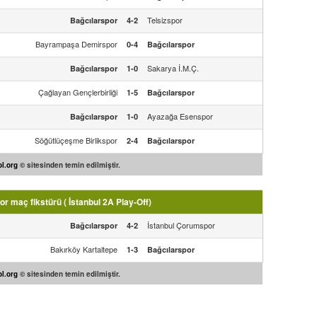
Telsizspor
Bağcılarspor
4-2
Bayrampaşa Demirspor
0-4
Bağcılarspor
Sakarya İ.M.Ç.
Bağcılarspor
1-0
Çağlayan Gençlerbirliği
1-5
Bağcılarspor
Ayazağa Esenspor
Bağcılarspor
1-0
Söğütlüçeşme Birlikspor
2-4
Bağcılarspor
l.org
© sitesinden temin edilmiştir.
r maç fikstürü ( İstanbul 2A Play-Off)
İstanbul Çorumspor
Bağcılarspor
4-2
Bakırköy Kartaltepe
1-3
Bağcılarspor
l.org
© sitesinden temin edilmiştir.