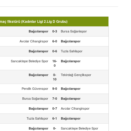
aç fikstürü (Kadınlar Ligi 2.Lig D Grubu)
Bursa Soğanlıspor
Bağcılarspor
0-3
Avcılar Cihangirspor
6-0
Bağcılarspor
Tuzla Sahilspor
Bağcılarspor
0-6
Sancaktepe Belediye Spor
16-
Bağcılarspor
0
Tekirdağ Gençlikspor
Bağcılarspor
0-
10
Pendik Güvenspor
9-0
Bağcılarspor
Bursa Soğanlıspor
7-0
Bağcılarspor
Avcılar Cihangirspor
Bağcılarspor
0-7
Tuzla Sahilspor
6-1
Bağcılarspor
Sancaktepe Belediye Spor
Bağcılarspor
0-