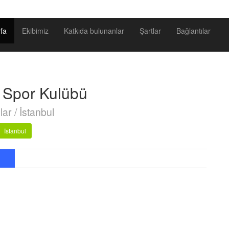
fa
Ekibimiz
Katkıda bulunanlar
Şartlar
Bağlantılar
r Spor Kulübü
lar / İstanbul
İstanbul