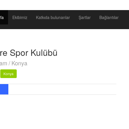
fa
Ekibimiz
Katkıda bulunanlar
Şartlar
Bağlantılar
e Spor Kulübü
am / Konya
Konya