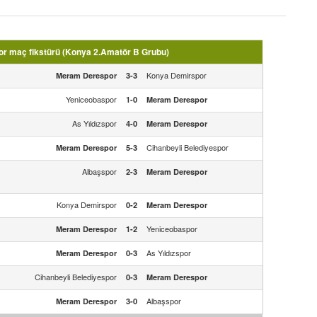
r maç fikstürü (Konya 2.Amatör B Grubu)
Konya Demirspor
Meram Derespor
3-3
Yeniceobaspor
1-0
Meram Derespor
As Yıldızspor
4-0
Meram Derespor
Cihanbeyli Belediyespor
Meram Derespor
5-3
Albaşspor
2-3
Meram Derespor
Konya Demirspor
0-2
Meram Derespor
Yeniceobaspor
Meram Derespor
1-2
As Yıldızspor
Meram Derespor
0-3
Cihanbeyli Belediyespor
0-3
Meram Derespor
Albaşspor
Meram Derespor
3-0