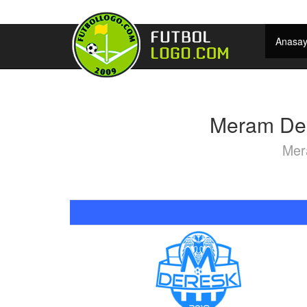
Anasay
Meram Der
Mer