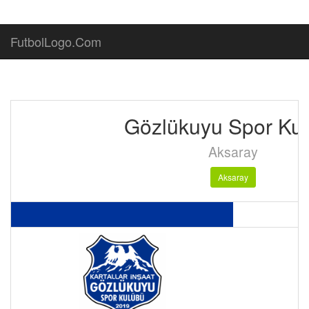
FutbolLogo.Com
Gözlükuyu Spor Ku
Aksaray
Aksaray