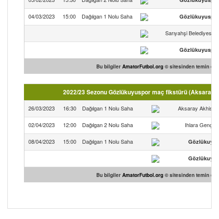
04/03/2023
15:00
Dağılgan 1 Nolu Saha
Gözlükuyuspo
Sarıyahşi Belediyespo
Gözlükuyuspo
Bu bilgiler
AmatorFutbol.org
© sitesinden temin edil
2022/23 Sezonu Gözlükuyuspor maç fikstürü (Aksaray 1
26/03/2023
16:30
Dağılgan 1 Nolu Saha
Aksaray Akhisar
02/04/2023
12:00
Dağılgan 2 Nolu Saha
Ihlara Gençlik
08/04/2023
15:00
Dağılgan 1 Nolu Saha
Gözlükuyu
Gözlükuyu
Bu bilgiler
AmatorFutbol.org
© sitesinden temin edil