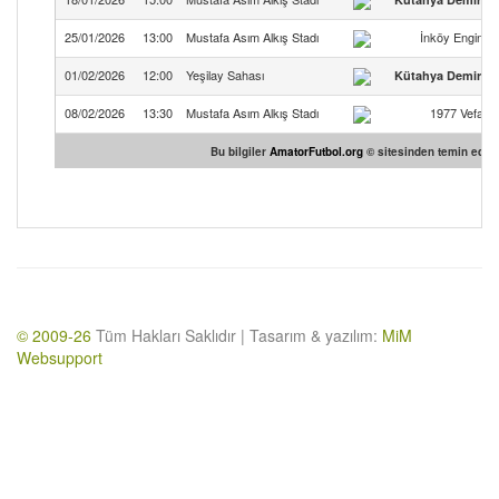
25/01/2026
13:00
Mustafa Asım Alkış Stadı
İnköy Enginsp
01/02/2026
12:00
Yeşilay Sahası
Kütahya Demirsp
08/02/2026
13:30
Mustafa Asım Alkış Stadı
1977 Vefasp
Bu bilgiler
AmatorFutbol.org
© sitesinden temin edilmi
© 2009-26
Tüm Hakları Saklıdır | Tasarım & yazılım:
MiM
Websupport