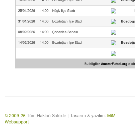
25/01/2026
14:00
Köşk İlçe Stadı
Köş
31/01/2026
14:00
Bozdoğan İlçe Stadı
Bozdoğan M
08/02/2026
14:00
Çobanisa Sahası
14/02/2026
14:00
Bozdoğan İlçe Stadı
Bozdoğan M
Bu bilgiler
AmatorFutbol.org
© sitesi
© 2009-26
Tüm Hakları Saklıdır | Tasarım & yazılım:
MiM
Websupport