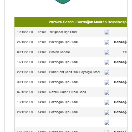
2025/26 Sezonu Bozdoğan Madran Belediyespor ma
19/10/2025
15:00
Yenipazar İlçe Stadı
Y
26/10/2025
15:00
Bozdoğan İlçe Stadı
Bozdoğan M
09/11/2025
14:00
Feslek Sahası
Fesle
16/11/2025
14:00
Bozdoğan İlçe Stadı
Bozdoğan M
22/11/2025
14:00
Buharkent Şehit Bilal Soybilgiç Stadı
B
30/11/2025
14:00
Bozdoğan İlçe Stadı
Bozdoğan M
07/12/2025
14:00
Nazilli Sümer 1 Nolu Saha
13/12/2025
14:00
Bozdoğan İlçe Stadı
Bozdoğan M
28/12/2025
14:00
Bozdoğan İlçe Stadı
Bozdoğan M
18/01/2026
14:00
Bozdoğan İlçe Stadı
Bozdoğan M