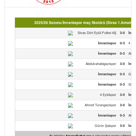
2025/26 Sezonu İmranlıspor maç fikstürü (Sivas 1.Amatör 
Sivas Dört Eylül Futbol AŞ
3-0
İmra
4 Eyl
İmranlıspor
0-3
Ahme
İmranlıspor
0-3
Abdulvahabigazispor
3-0
İmra
Gürü
İmranlıspor
0-3
Sivas
İmranlıspor
0-3
4 Eylülspor
3-0
İmra
Ahmet Turangazispor
3-0
İmra
Abdu
İmranlıspor
0-3
Gürün Şalspor
3-0
İmra