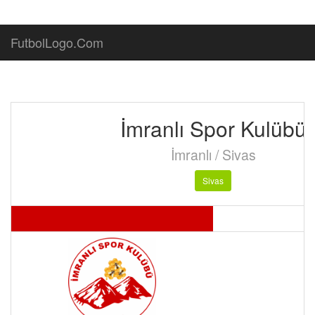
FutbolLogo.Com
İmranlı Spor Kulübü
İmranlı / Sivas
Sivas