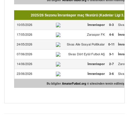
Bu bilgiler
AmatorFutbol.org
© sitesinden temin edilmiştir.
2025/26 Sezonu İmranlıspor maç fikstürü (Kadınlar Ligi 3.Li
10/05/2026
Sivas D
İmranlıspor
0-3
17/05/2026
Zaraspor FK
4-6
İmranl
24/05/2026
Sivas Aile Sosyal Politikalar
0-11
İmranl
07/06/2026
Sivas Dört Eylül Futbol AŞ
3-1
İmranl
14/06/2026
Zarasp
İmranlıspor
2-7
23/06/2026
Sivas Ai
İmranlıspor
3-6
Bu bilgiler
AmatorFutbol.org
© sitesinden temin edilmiştir.