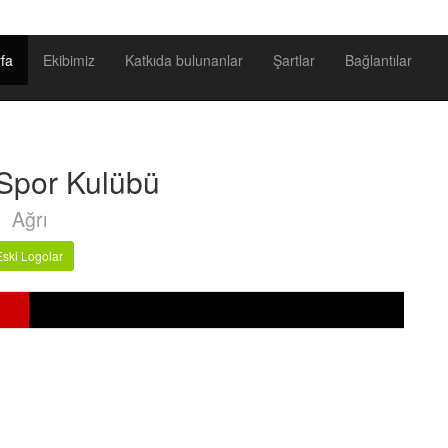
fa
Ekibimiz
Katkıda bulunanlar
Şartlar
Bağlantılar
Spor Kulübü
Ağrı
Eski Logolar