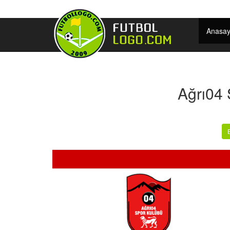
Anasay
Ağrı04 