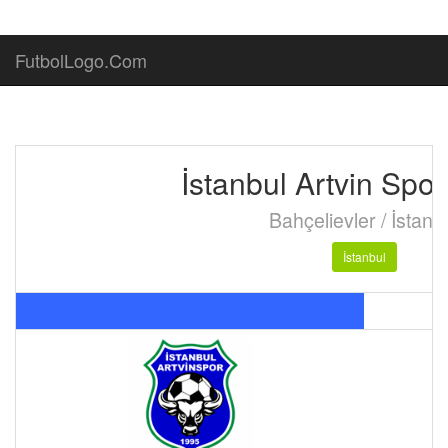
FutbolLogo.Com
İstanbul Artvin Spo
Bahçelievler / İstanb
İstanbul