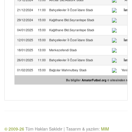
21/12/2024
11:00
Bahçelievler İl Özel İdare Stadı
İstan
29/12/2024
15:00
Kağıthane Bld.Seyrantepe Stadı
04/01/2025
15:00
Kağıthane Bld.Seyrantepe Stadı
M
12/01/2025
15:00
Bahçelievler İl Özel İdare Stadı
İstan
18/01/2025
13:00
Merkezefendi Stadı
Z
26/01/2025
11:00
Bahçelievler İl Özel İdare Stadı
İstan
01/02/2025
15:00
Bağcılar Mahmutbey Stadı
Yeniyüz
Bu bilgiler
AmatorFutbol.org
© sitesinden temin
© 2009-26
Tüm Hakları Saklıdır | Tasarım & yazılım:
MiM