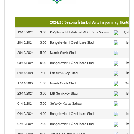
2024/25 Sezonu İstanbul Artvinspor maç fikstürü (
12/10/2024
13:00
Kağıthane Bld.Mehmet Akif Ersoy Sahası
Çatalz
20/10/2024
13:00
Bahçelievler İl Özel İdare Stadı
İstan
26/10/2024
15:00
Namık Sevik Stadı
03/11/2024
15:00
Bahçelievler İl Özel İdare Stadı
İstan
09/11/2024
17:00
İBB Şenlikköy Stadı
İstan
17/11/2024
11:00
Namık Sevik Stadı
Samat
23/11/2024
13:00
İBB Şenlikköy Stadı
İstan
01/12/2024
15:00
Sefaköy Kartal Sahası
S
04/12/2024
14:00
Bahçelievler İl Özel İdare Stadı
İstan
07/12/2024
17:00
Bahçelievler İl Özel İdare Stadı
İstan
15/12/2024
15:00
Avcılar Bld.Atatürk Stadı
Avcıl