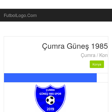
FutbolLogo.Com
Çumra Güneş 1985 
Çumra / Kony
Konya