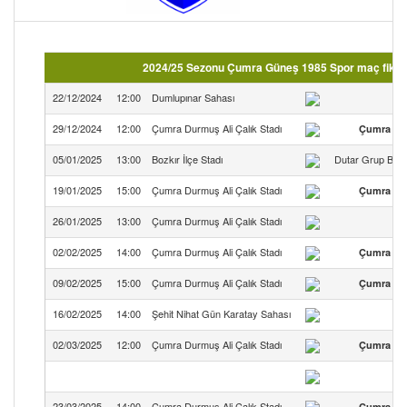
2024/25 Sezonu Çumra Güneş 1985 Spor maç fikst
22/12/2024
12:00
Dumlupınar Sahası
29/12/2024
12:00
Çumra Durmuş Ali Çalık Stadı
Çumra Gü
05/01/2025
13:00
Bozkır İlçe Stadı
Dutar Grup Bozkı
19/01/2025
15:00
Çumra Durmuş Ali Çalık Stadı
Çumra Gü
26/01/2025
13:00
Çumra Durmuş Ali Çalık Stadı
Al
02/02/2025
14:00
Çumra Durmuş Ali Çalık Stadı
Çumra Gü
09/02/2025
15:00
Çumra Durmuş Ali Çalık Stadı
Çumra Gü
16/02/2025
14:00
Şehit Nihat Gün Karatay Sahası
02/03/2025
12:00
Çumra Durmuş Ali Çalık Stadı
Çumra Gü
23/03/2025
14:00
Çumra Durmuş Ali Çalık Stadı
Çumra Gü