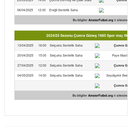
06/04/2025
12:00
Ereğli Sentetik Saha
E
Bu bilgiler
AmatorFutbol.org
© sitesinden 
2024/25 Sezonu Çumra Güneş 1985 Spor maç fikstü
13/04/2025
16:00
Selçuklu Sentetik Saha
Çumra Güne
20/04/2025
15:00
Selçuklu Sentetik Saha
Paye Masterl
27/04/2025
12:00
Selçuklu Sentetik Saha
Çumra Güne
04/05/2025
14:00
Selçuklu Sentetik Saha
Seydişehir Beledi
Çumra Güne
Bu bilgiler
AmatorFutbol.org
© sitesinden 