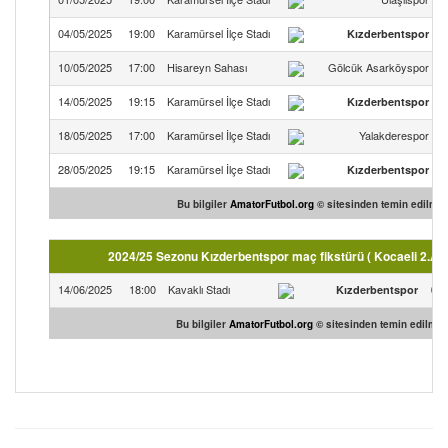
04/05/2025
19:00
Karamürsel İlçe Stadı
Kızderbentspor
1
10/05/2025
17:00
Hisareyn Sahası
Gölcük Asarköyspor
0
14/05/2025
19:15
Karamürsel İlçe Stadı
Kızderbentspor
0
18/05/2025
17:00
Karamürsel İlçe Stadı
Yalakderespor
4
28/05/2025
19:15
Karamürsel İlçe Stadı
Kızderbentspor
3
Bu bilgiler
AmatorFutbol.org
© sitesinden temin edilmişt
2024/25 Sezonu Kızderbentspor maç fikstürü ( Kocaeli 2.Am
14/06/2025
18:00
Kavaklı Stadı
Kızderbentspor
0-2
Bu bilgiler
AmatorFutbol.org
© sitesinden temin edilmişt