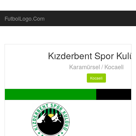
FutbolLogo.Com
Kızderbent Spor Kulü
Karamürsel / Kocaeli
Kocaeli