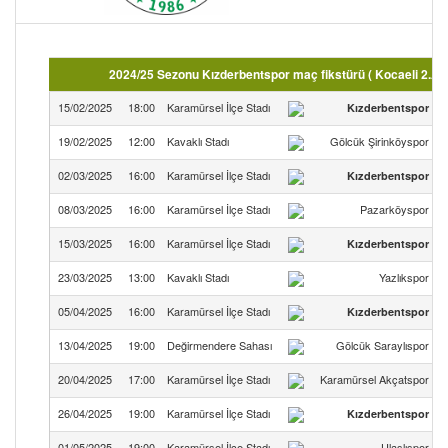
2024/25 Sezonu Kızderbentspor maç fikstürü ( Kocaeli 2.A
15/02/2025
18:00
Karamürsel İlçe Stadı
Kızderbentspor
3
19/02/2025
12:00
Kavaklı Stadı
Gölcük Şirinköyspor
1
02/03/2025
16:00
Karamürsel İlçe Stadı
Kızderbentspor
0
08/03/2025
16:00
Karamürsel İlçe Stadı
Pazarköyspor
1
15/03/2025
16:00
Karamürsel İlçe Stadı
Kızderbentspor
5
23/03/2025
13:00
Kavaklı Stadı
Yazlıkspor
1
05/04/2025
16:00
Karamürsel İlçe Stadı
Kızderbentspor
4
13/04/2025
19:00
Değirmendere Sahası
Gölcük Saraylıspor
1
20/04/2025
17:00
Karamürsel İlçe Stadı
Karamürsel Akçatspor
0
26/04/2025
19:00
Karamürsel İlçe Stadı
Kızderbentspor
4
01/05/2025
19:00
Karamürsel İlçe Stadı
Ulaşlıspor
1