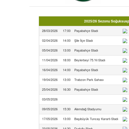
2025/26 Sezonu Soğuksuspor
28/03/2026
17:00
Paşabahçe Stadı
02/04/2026
14:00
Şile İlçe Stadı
05/04/2026
13:00
Paşabahçe Stadı
11/04/2026
18:00
Beylerbeyi 75.Yıl Stadı
16/04/2026
14:00
Paşabahçe Stadı
19/04/2026
13:00
Trabzon Park Sahası
25/04/2026
16:30
Paşabahçe Stadı
03/05/2026
09/05/2026
15:30
Alemdağ Stadyumu
17/05/2026
13:00
Başıbüyük Tuncay Karartı Stadı
23/05/2026
14:30
Dudullu Stadı