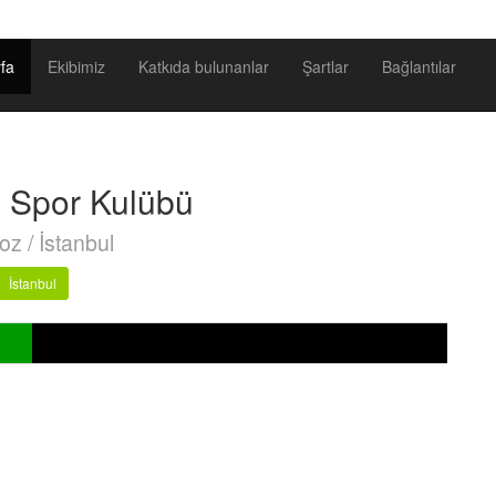
fa
Ekibimiz
Katkıda bulunanlar
Şartlar
Bağlantılar
 Spor Kulübü
z / İstanbul
İstanbul