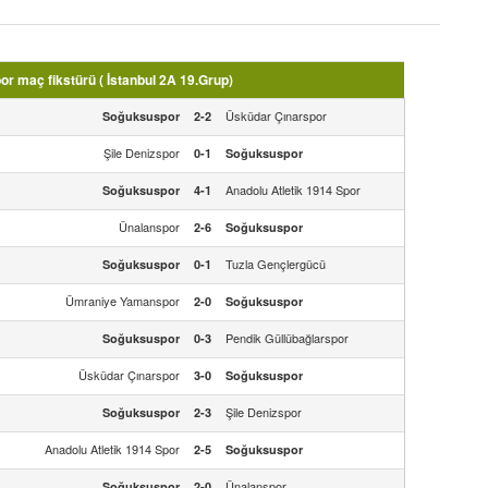
 maç fikstürü ( İstanbul 2A 19.Grup)
Üsküdar Çınarspor
Soğuksuspor
2-2
Şile Denizspor
0-1
Soğuksuspor
Anadolu Atletik 1914 Spor
Soğuksuspor
4-1
Ünalanspor
2-6
Soğuksuspor
Tuzla Gençlergücü
Soğuksuspor
0-1
Ümraniye Yamanspor
2-0
Soğuksuspor
Pendik Güllübağlarspor
Soğuksuspor
0-3
Üsküdar Çınarspor
3-0
Soğuksuspor
Şile Denizspor
Soğuksuspor
2-3
Anadolu Atletik 1914 Spor
2-5
Soğuksuspor
Ünalanspor
Soğuksuspor
2-0