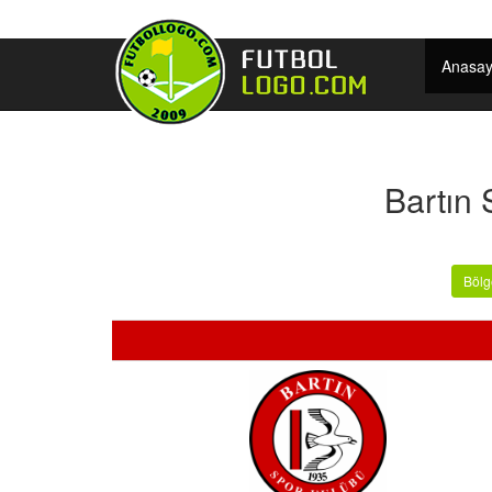
Anasay
Bartın
Bölg