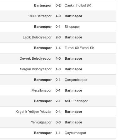
Çankırı Futbol SK
Bartınspor
0-2
1930 Bafraspor
4-0
Bartınspor
Sinopspor
Bartınspor
0-1
Ladik Belediyespor
2-0
Bartınspor
Turhal 60 Futbol SK
Bartınspor
1-4
Devrek Belediyespor
4-0
Bartınspor
Sorgun Belediyespor
1-0
Bartınspor
Çarşambaspor
Bartınspor
0-1
Merzifonspor
0-1
Bartınspor
ASD Eflanispor
Bartınspor
2-1
Kırşehir Yetişen Yıldızlar
0-4
Bartınspor
Yeniçağaspor
0-0
Bartınspor
Çaycumaspor
Bartınspor
1-1