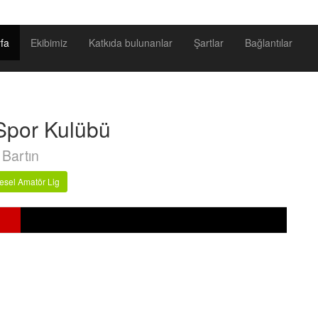
fa
Ekibimiz
Katkıda bulunanlar
Şartlar
Bağlantılar
 Spor Kulübü
Bartın
esel Amatör Lig