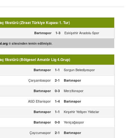
 fikstürü (Ziraat Türkiye Kupası 1. Tur)
Eskişehir Anadolu Spor
Bartınspor
1-3
l.org
© sitesinden temin edilmiştir.
ç fikstürü (Bölgesel Amatör Lig 4.Grup)
Sorgun Belediyespor
Bartınspor
1-1
Çarşambaspor
2-1
Bartınspor
Merzifonspor
Bartınspor
0-3
ASD Eflanispor
1-4
Bartınspor
Kırşehir Yetişen Yıldızlar
Bartınspor
1-1
Yeniçağaspor
Bartınspor
0-0
Çaycumaspor
2-1
Bartınspor