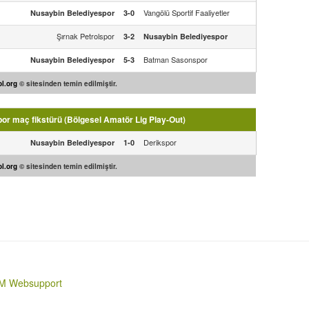
Vangölü Sportif Faaliyetler
Nusaybin Belediyespor
3-0
Şırnak Petrolspor
3-2
Nusaybin Belediyespor
Batman Sasonspor
Nusaybin Belediyespor
5-3
l.org
© sitesinden temin edilmiştir.
r maç fikstürü (Bölgesel Amatör Lig Play-Out)
Derikspor
Nusaybin Belediyespor
1-0
l.org
© sitesinden temin edilmiştir.
M Websupport