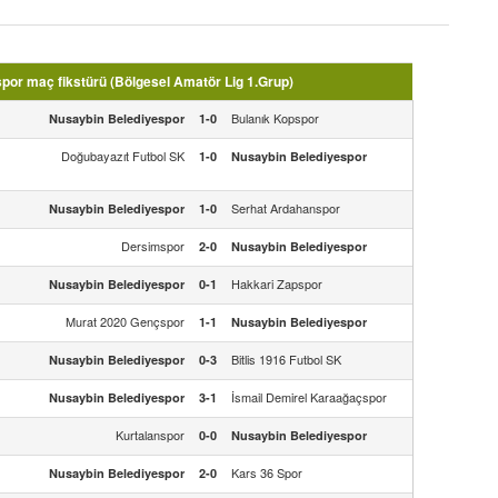
or maç fikstürü (Bölgesel Amatör Lig 1.Grup)
Bulanık Kopspor
Nusaybin Belediyespor
1-0
Doğubayazıt Futbol SK
1-0
Nusaybin Belediyespor
Serhat Ardahanspor
Nusaybin Belediyespor
1-0
Dersimspor
2-0
Nusaybin Belediyespor
Hakkari Zapspor
Nusaybin Belediyespor
0-1
Murat 2020 Gençspor
1-1
Nusaybin Belediyespor
Bitlis 1916 Futbol SK
Nusaybin Belediyespor
0-3
İsmail Demirel Karaağaçspor
Nusaybin Belediyespor
3-1
Kurtalanspor
0-0
Nusaybin Belediyespor
Kars 36 Spor
Nusaybin Belediyespor
2-0