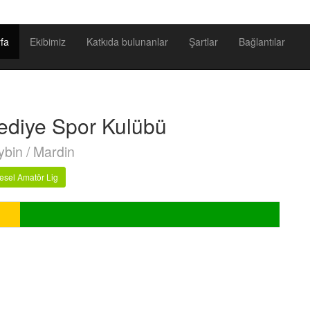
fa
Ekibimiz
Katkıda bulunanlar
Şartlar
Bağlantılar
ediye Spor Kulübü
bin / Mardin
esel Amatör Lig