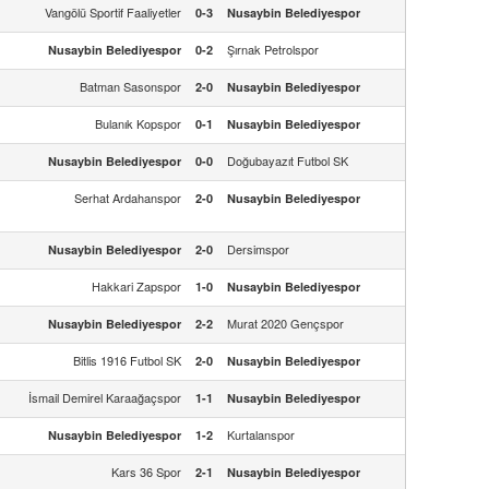
Vangölü Sportif Faaliyetler
0-3
Nusaybin Belediyespor
Şırnak Petrolspor
Nusaybin Belediyespor
0-2
Batman Sasonspor
2-0
Nusaybin Belediyespor
Bulanık Kopspor
0-1
Nusaybin Belediyespor
Doğubayazıt Futbol SK
Nusaybin Belediyespor
0-0
Serhat Ardahanspor
2-0
Nusaybin Belediyespor
Dersimspor
Nusaybin Belediyespor
2-0
Hakkari Zapspor
1-0
Nusaybin Belediyespor
Murat 2020 Gençspor
Nusaybin Belediyespor
2-2
Bitlis 1916 Futbol SK
2-0
Nusaybin Belediyespor
İsmail Demirel Karaağaçspor
1-1
Nusaybin Belediyespor
Kurtalanspor
Nusaybin Belediyespor
1-2
Kars 36 Spor
2-1
Nusaybin Belediyespor