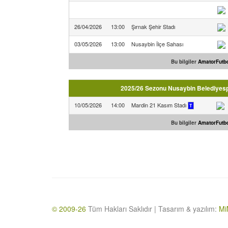
26/04/2026
13:00
Şırnak Şehir Stadı
03/05/2026
13:00
Nusaybin İlçe Sahası
Bu bilgiler
AmatorFutbo
2025/26 Sezonu Nusaybin Belediyespo
10/05/2026
14:00
Mardin 21 Kasım Stadı
T
Bu bilgiler
AmatorFutbo
© 2009-26
Tüm Hakları Saklıdır | Tasarım & yazılım:
Mi