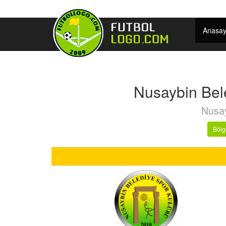
Anasay
Nusaybin Bel
Nusay
Bölg