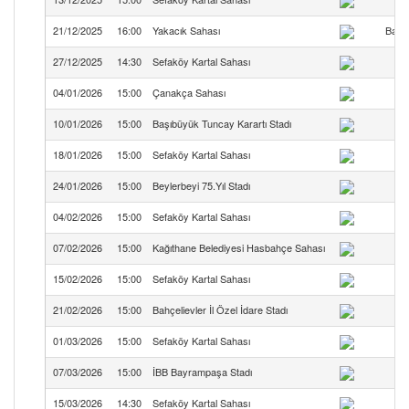
21/12/2025
16:00
Yakacık Sahası
Balka
27/12/2025
14:30
Sefaköy Kartal Sahası
Se
04/01/2026
15:00
Çanakça Sahası
10/01/2026
15:00
Başıbüyük Tuncay Karartı Stadı
18/01/2026
15:00
Sefaköy Kartal Sahası
Se
24/01/2026
15:00
Beylerbeyi 75.Yıl Stadı
04/02/2026
15:00
Sefaköy Kartal Sahası
Se
07/02/2026
15:00
Kağıthane Belediyesi Hasbahçe Sahası
15/02/2026
15:00
Sefaköy Kartal Sahası
Se
21/02/2026
15:00
Bahçelievler İl Özel İdare Stadı
01/03/2026
15:00
Sefaköy Kartal Sahası
Se
07/03/2026
15:00
İBB Bayrampaşa Stadı
Y
15/03/2026
14:30
Sefaköy Kartal Sahası
Se