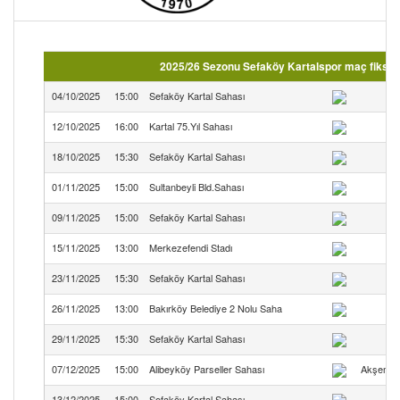
2025/26 Sezonu Sefaköy Kartalspor maç fikstür
04/10/2025
15:00
Sefaköy Kartal Sahası
Se
12/10/2025
16:00
Kartal 75.Yıl Sahası
Ce
18/10/2025
15:30
Sefaköy Kartal Sahası
Se
01/11/2025
15:00
Sultanbeyli Bld.Sahası
09/11/2025
15:00
Sefaköy Kartal Sahası
Se
15/11/2025
13:00
Merkezefendi Stadı
23/11/2025
15:30
Sefaköy Kartal Sahası
Se
26/11/2025
13:00
Bakırköy Belediye 2 Nolu Saha
29/11/2025
15:30
Sefaköy Kartal Sahası
Se
07/12/2025
15:00
Alibeyköy Parseller Sahası
Akşemset
13/12/2025
15:00
Sefaköy Kartal Sahası
Se