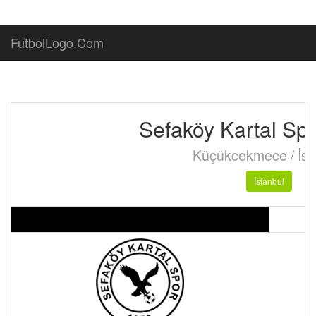
FutbolLogo.Com
Sefaköy Kartal Sp
Küçükcekmece / İst
İstanbul