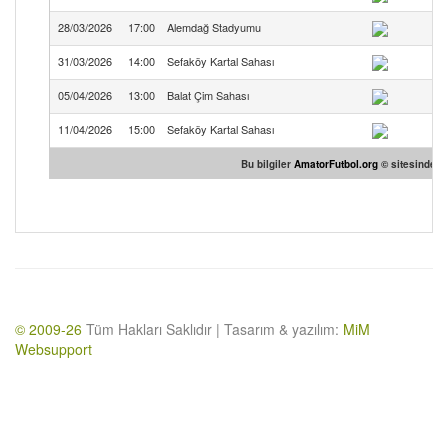
28/03/2026
17:00
Alemdağ Stadyumu
31/03/2026
14:00
Sefaköy Kartal Sahası
Se
05/04/2026
13:00
Balat Çim Sahası
To
11/04/2026
15:00
Sefaköy Kartal Sahası
Se
Bu bilgiler
AmatorFutbol.org
© sitesinden t
© 2009-26
Tüm Hakları Saklıdır | Tasarım & yazılım:
MiM
Websupport