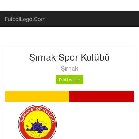
FutbolLogo.Com
Şırnak Spor Kulübü
Şırnak
Eski Logolar