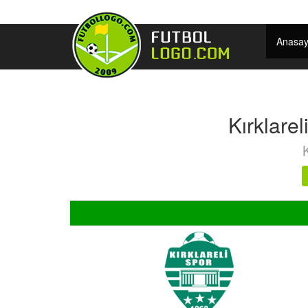
Anasay
Kırklare
K