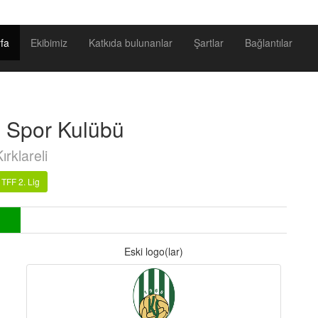
fa
Ekibimiz
Katkıda bulunanlar
Şartlar
Bağlantılar
li Spor Kulübü
ırklareli
TFF 2. Lig
Eski logo(lar)