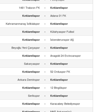
1461 Trabzon FK
-
Kırklarelispor
Adana 01 FK
Kırklarelispor
-
Kahramanmaraş İstiklalspor
-
Kırklarelispor
Kütahyaspor Futbol
Kırklarelispor
-
İskenderunspor AŞ
Kırklarelispor
-
Beyoğlu Yeni Çarşıspor
-
Kırklarelispor
Anagold 24 Erzincanspor
Kırklarelispor
-
Sakaryaspor
-
Kırklarelispor
52 Orduspor FK
Kırklarelispor
-
Ankara Demirspor
-
Kırklarelispor
12 Bingölspor
Kırklarelispor
-
Serikspor
-
Kırklarelispor
Karacabey Belediyespor
Kırklarelispor
-
MKE Ankaragücü
Kırklarelispor
-