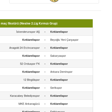
 maç fikstürü (Nesine 2.Lig Kırmızı Grup)
İskenderunspor AŞ
-
Kırklarelispor
Beyoğlu Yeni Çarşıspor
Kırklarelispor
-
Anagold 24 Erzincanspor
-
Kırklarelispor
Sakaryaspor
Kırklarelispor
-
52 Orduspor FK
-
Kırklarelispor
Ankara Demirspor
Kırklarelispor
-
12 Bingölspor
-
Kırklarelispor
Serikspor
Kırklarelispor
-
Karacabey Belediyespor
-
Kırklarelispor
MKE Ankaragücü
-
Kırklarelispor
Fethiyespor
Kırklarelispor
-