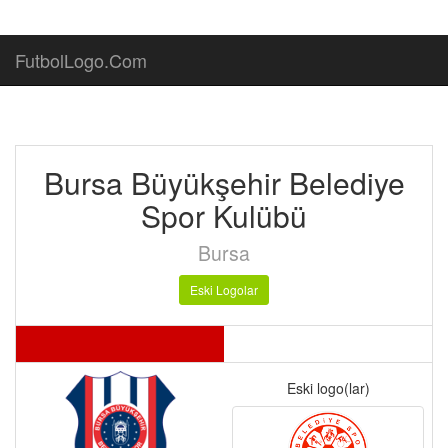
FutbolLogo.Com
Bursa Büyükşehir Belediye
Spor Kulübü
Bursa
Eski Logolar
Eski logo(lar)