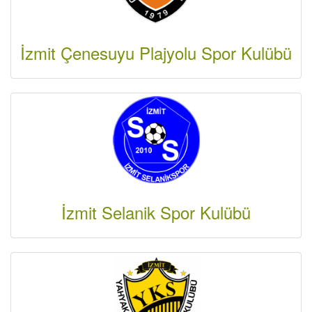
İzmit Çenesuyu Plajyolu Spor Kulübü
İzmit Selanik Spor Kulübü