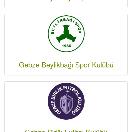
Gebze Beylikbağı Spor Kulübü
Gebze Birlik Futbol Kulübü