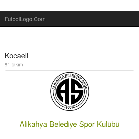
FutbolLogo.Com
Kocaeli
81 takım
Alikahya Belediye Spor Kulübü