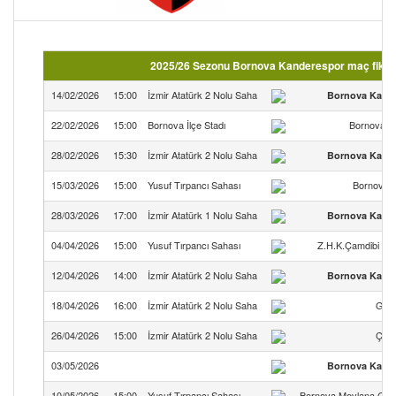
2025/26 Sezonu Bornova Kanderespor maç fikstür
14/02/2026
15:00
İzmir Atatürk 2 Nolu Saha
Bornova Kand
22/02/2026
15:00
Bornova İlçe Stadı
Bornova H
28/02/2026
15:30
İzmir Atatürk 2 Nolu Saha
Bornova Kand
15/03/2026
15:00
Yusuf Tırpancı Sahası
Bornova 
28/03/2026
17:00
İzmir Atatürk 1 Nolu Saha
Bornova Kand
04/04/2026
15:00
Yusuf Tırpancı Sahası
Z.H.K.Çamdibi Alt
12/04/2026
14:00
İzmir Atatürk 2 Nolu Saha
Bornova Kand
18/04/2026
16:00
İzmir Atatürk 2 Nolu Saha
Gök
26/04/2026
15:00
İzmir Atatürk 2 Nolu Saha
Çamd
03/05/2026
Bornova Kand
10/05/2026
15:00
Yusuf Tırpancı Sahası
Bornova Mevlana Genç