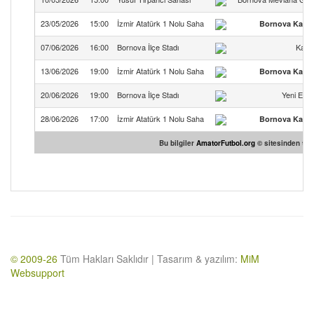
23/05/2026
15:00
İzmir Atatürk 1 Nolu Saha
Bornova Kand
07/06/2026
16:00
Bornova İlçe Stadı
Kard
13/06/2026
19:00
İzmir Atatürk 1 Nolu Saha
Bornova Kand
20/06/2026
19:00
Bornova İlçe Stadı
Yeni Evk
28/06/2026
17:00
İzmir Atatürk 1 Nolu Saha
Bornova Kand
Bu bilgiler
AmatorFutbol.org
© sitesinden temi
© 2009-26
Tüm Hakları Saklıdır | Tasarım & yazılım:
MiM
Websupport