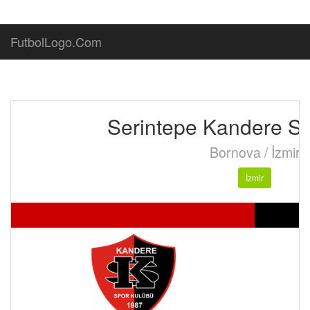
FutbolLogo.Com
Serintepe Kandere S
Bornova / İzmir
İzmir