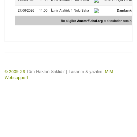
27/06/2026
11:00
İzmir Atatürk 1 Nolu Saha
Damlacıkspo
Bu bilgiler
AmatorFutbol.org
© sitesinden temin edil
© 2009-26
Tüm Hakları Saklıdır | Tasarım & yazılım:
MiM
Websupport