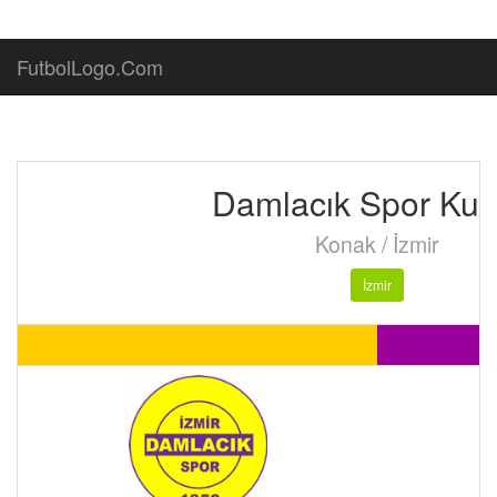
FutbolLogo.Com
Damlacık Spor Kul
Konak / İzmir
İzmir