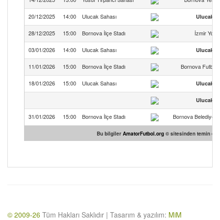
20/12/2025
14:00
Ulucak Sahası
Ulucaksp
28/12/2025
15:00
Bornova İlçe Stadı
İzmir Yols
03/01/2026
14:00
Ulucak Sahası
Ulucaksp
11/01/2026
15:00
Bornova İlçe Stadı
Bornova Futbol
18/01/2026
15:00
Ulucak Sahası
Ulucaksp
Ulucaksp
31/01/2026
15:00
Bornova İlçe Stadı
Bornova Belediyes
Bu bilgiler
AmatorFutbol.org
© sitesinden temin edil
© 2009-26
Tüm Hakları Saklıdır | Tasarım & yazılım:
MiM