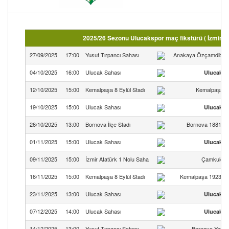
2025/26 Sezonu Ulucakspor maç fikstürü ( İzmir 
27/09/2025
17:00
Yusuf Tırpancı Sahası
Anakaya Özçamdibisp
04/10/2025
16:00
Ulucak Sahası
Ulucaksp
12/10/2025
15:00
Kemalpaşa 8 Eylül Stadı
Kemalpaşasp
19/10/2025
15:00
Ulucak Sahası
Ulucaksp
26/10/2025
13:00
Bornova İlçe Stadı
Bornova 1881 Sp
01/11/2025
15:00
Ulucak Sahası
Ulucaksp
09/11/2025
15:00
İzmir Atatürk 1 Nolu Saha
Çamkulesp
16/11/2025
15:00
Kemalpaşa 8 Eylül Stadı
Kemalpaşa 1923 Sp
23/11/2025
13:00
Ulucak Sahası
Ulucaksp
07/12/2025
14:00
Ulucak Sahası
Ulucaksp
14/12/2025
13:00
Yusuf Tırpancı Sahası
Bornova Yeşil