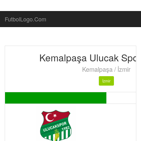
FutbolLogo.Com
Kemalpaşa Ulucak Spor
Kemalpaşa / İzmir
İzmir