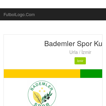
FutbolLogo.Com
Bademler Spor Kul
Urla / İzmir
İzmir