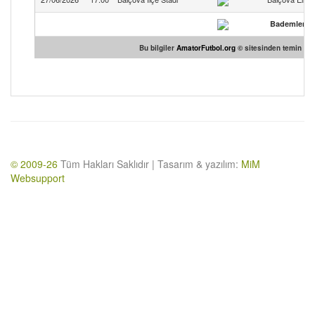
Bademlersp
Bu bilgiler
AmatorFutbol.org
© sitesinden temin edil
© 2009-26
Tüm Hakları Saklıdır | Tasarım & yazılım:
MiM
Websupport