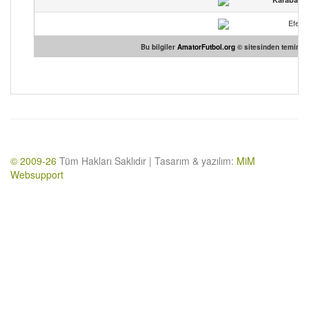
Efele
Bu bilgiler
AmatorFutbol.org
© sitesinden temin edi
© 2009-26
Tüm Hakları Saklıdır | Tasarım & yazılım:
MiM
Websupport