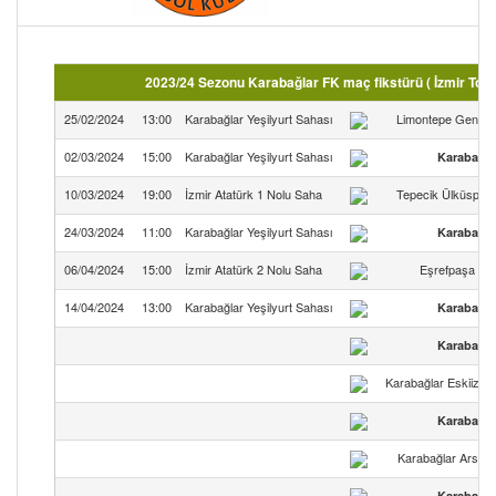
2023/24 Sezonu Karabağlar FK maç fikstürü ( İzmir Topr
25/02/2024
13:00
Karabağlar Yeşilyurt Sahası
Limontepe Gençli
02/03/2024
15:00
Karabağlar Yeşilyurt Sahası
Karabağla
10/03/2024
19:00
İzmir Atatürk 1 Nolu Saha
Tepecik Ülküspor
24/03/2024
11:00
Karabağlar Yeşilyurt Sahası
Karabağla
06/04/2024
15:00
İzmir Atatürk 2 Nolu Saha
Eşrefpaşa 35
14/04/2024
13:00
Karabağlar Yeşilyurt Sahası
Karabağla
Karabağla
Karabağlar Eskiizmi
Karabağla
Karabağlar Arsla
Karabağla