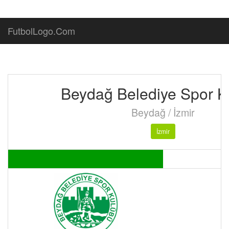
FutbolLogo.Com
Beydağ Belediye Spor K
Beydağ / İzmir
İzmir