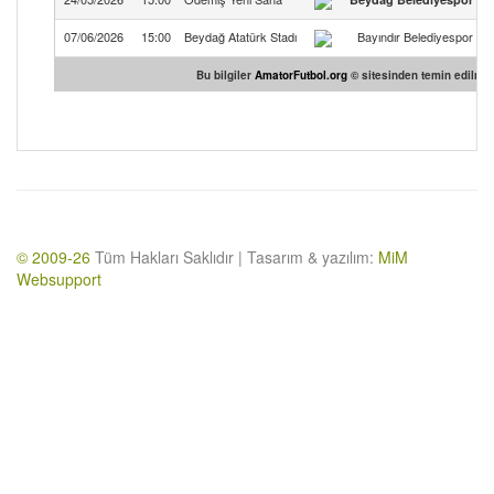
07/06/2026
15:00
Beydağ Atatürk Stadı
Bayındır Belediyespor
4
Bu bilgiler
AmatorFutbol.org
© sitesinden temin edilmişt
© 2009-26
Tüm Hakları Saklıdır | Tasarım & yazılım:
MiM
Websupport