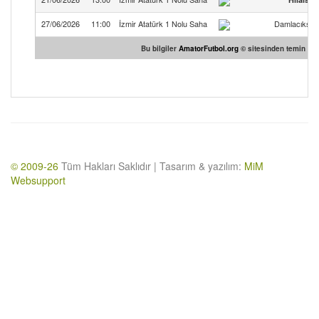
27/06/2026
11:00
İzmir Atatürk 1 Nolu Saha
Damlacıkspo
Bu bilgiler
AmatorFutbol.org
© sitesinden temin edil
© 2009-26
Tüm Hakları Saklıdır | Tasarım & yazılım:
MiM
Websupport