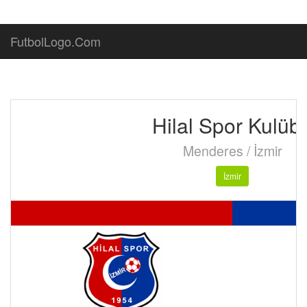
FutbolLogo.Com
Hilal Spor Kulüb
Menderes / İzmir
İzmir